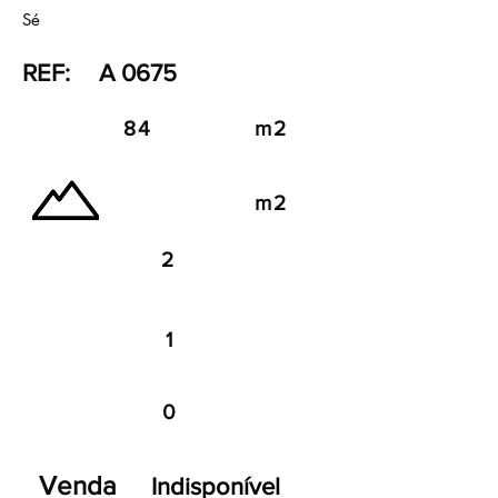
Sé
REF:
A 0675
84
m2
m2
2
1
0
Venda
Indisponível