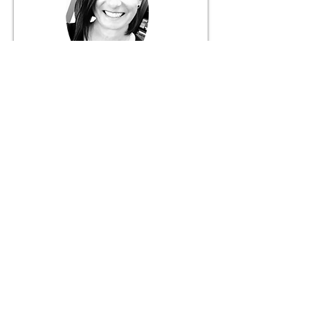
Márcia Fernandes
Gerente
916 056 627
+ 351
Chamada para rede móvel nacional
JANELA DO MUNDO
Mediação Imobiliária Unipessoal, Lda