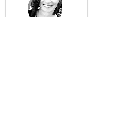
Márcia Fernandes
Gerente
916 056 627
+ 351
Chamada para rede móvel nacional
JANELA DO MUNDO
Mediação Imobiliária Unipessoal, Lda