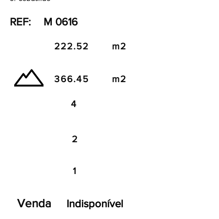
REF:
M 0616
222.52
m2
366.45
m2
4
2
1
Venda
Indisponível