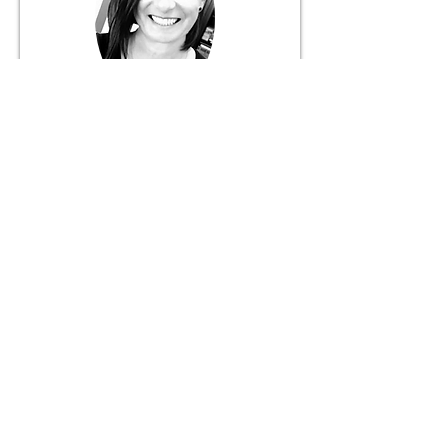
Márcia Fernandes
Gerente
916 056 627
+ 351
Chamada para rede móvel nacional
JANELA DO MUNDO
Mediação Imobiliária Unipessoal, Lda