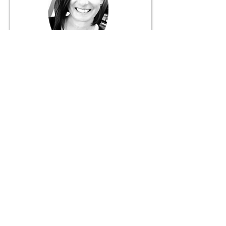
Márcia Fernandes
Gerente
916 056 627
+ 351
Chamada para rede móvel nacional
JANELA DO MUNDO
Mediação Imobiliária Unipessoal, Lda