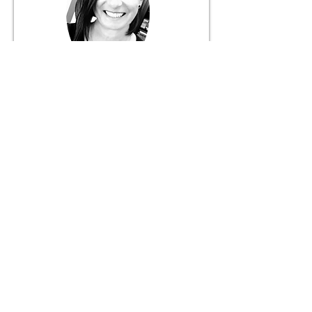
Márcia Fernandes
Gerente
916 056 627
+ 351
Chamada para rede móvel nacional
JANELA DO MUNDO
Mediação Imobiliária Unipessoal, Lda