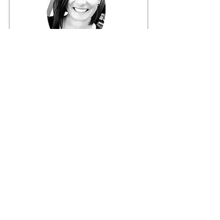
Márcia Fernandes
Gerente
916 056 627
+ 351
Chamada para rede móvel nacional
JANELA DO MUNDO
Mediação Imobiliária Unipessoal, Lda