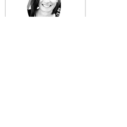
Márcia Fernandes
Gerente
916 056 627
+ 351
Chamada para rede móvel nacional
JANELA DO MUNDO
Mediação Imobiliária Unipessoal, Lda