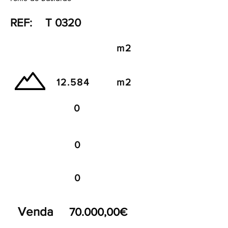
REF:
T 0320
m2
12.584
m2
0
0
0
Venda
70.000,00€