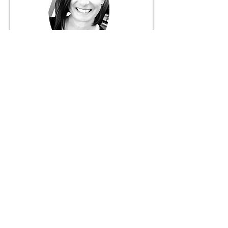
Márcia Fernandes
Gerente
916 056 627
+ 351
Chamada para rede móvel nacional
JANELA DO MUNDO
Mediação Imobiliária Unipessoal, Lda