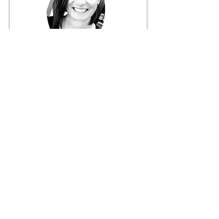
Márcia Fernandes
Gerente
916 056 627
+ 351
Chamada para rede móvel nacional
JANELA DO MUNDO
Mediação Imobiliária Unipessoal, Lda