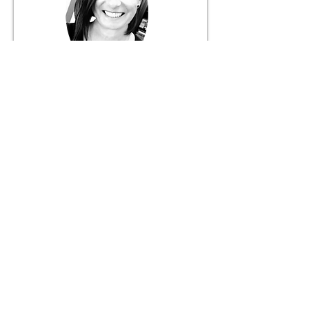
Márcia Fernandes
Gerente
916 056 627
+ 351
Chamada para rede móvel nacional
JANELA DO MUNDO
Mediação Imobiliária Unipessoal, Lda