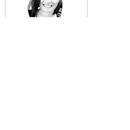
Márcia Fernandes
Gerente
916 056 627
+ 351
Chamada para rede móvel nacional
JANELA DO MUNDO
Mediação Imobiliária Unipessoal, Lda