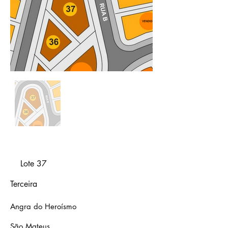
Lote 37
Terceira
Angra do Heroísmo
São Mateus